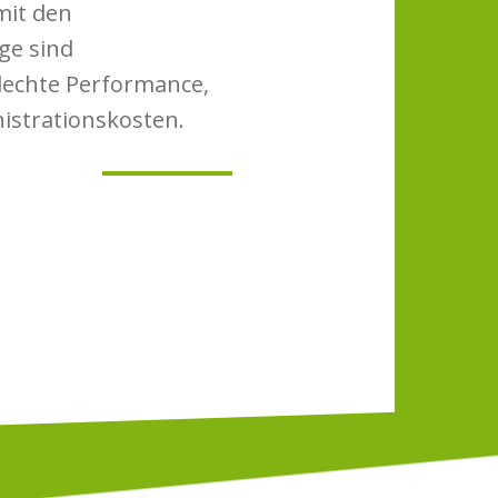
mit den
ge sind
lechte Performance,
strationskosten.