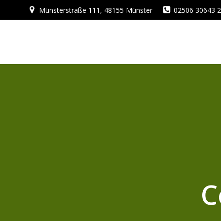
Zum
Münsterstraße 111, 48155 Münster
02506 30643 
Inhalt
springen
C